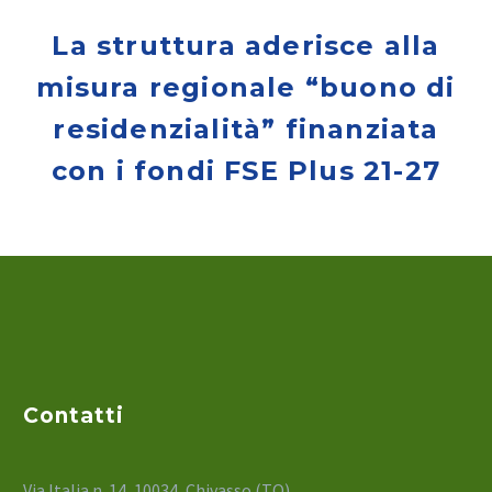
La struttura aderisce alla
misura regionale “buono di
residenzialità” finanziata
con i fondi FSE Plus 21-27
Contatti
Via Italia n. 14, 10034, Chivasso (TO)